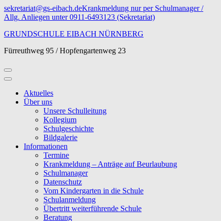
Zum
sekretariat@gs-eibach.de
Krankmeldung nur per Schulmanager /
Inhalt
Allg. Anliegen unter 0911-6493123 (Sekretariat)
springen
GRUNDSCHULE EIBACH NÜRNBERG
(Eingabetaste
drücken)
Fürreuthweg 95 / Hopfengartenweg 23
Aktuelles
Über uns
Unsere Schulleitung
Kollegium
Schulgeschichte
Bildgalerie
Informationen
Termine
Krankmeldung – Anträge auf Beurlaubung
Schulmanager
Datenschutz
Vom Kindergarten in die Schule
Schulanmeldung
Übertritt weiterführende Schule
Beratung