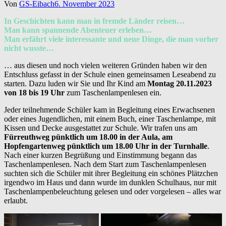
Von
GS-Eibach
6. November 2023
In Geschichten kann man in fremde Länder reisen…
Man kann spannende Abenteuer erleben…
Man erfährt viele interessante und neue Dinge, die man vorher
nicht wusste…
… aus diesen und noch vielen weiteren Gründen haben wir den
Entschluss gefasst in der Schule einen gemeinsamen Leseabend zu
starten. Dazu luden wir Sie und Ihr Kind am
Montag 20.11.2023
von 18 bis 19 Uhr
zum Taschenlampenlesen ein.
Jeder teilnehmende Schüler kam in Begleitung eines Erwachsenen
oder eines Jugendlichen, mit einem Buch, einer Taschenlampe, mit
Kissen und Decke ausgestattet zur Schule. Wir trafen uns am
Fürreuthweg pünktlich um 18.00 in der Aula, am
Hopfengartenweg pünktlich um 18.00 Uhr in der Turnhalle
.
Nach einer kurzen Begrüßung und Einstimmung begann das
Taschenlampenlesen. Nach dem Start zum Taschenlampenlesen
suchten sich die Schüler mit ihrer Begleitung ein schönes Plätzchen
irgendwo im Haus und dann wurde im dunklen Schulhaus, nur mit
Taschenlampenbeleuchtung gelesen und oder vorgelesen – alles war
erlaubt.