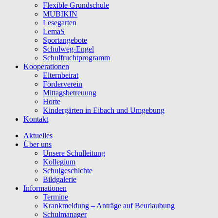
Flexible Grundschule
MUBIKIN
Lesegarten
LemaS
Sportangebote
Schulweg-Engel
Schulfruchtprogramm
Kooperationen
Elternbeirat
Förderverein
Mittagsbetreuung
Horte
Kindergärten in Eibach und Umgebung
Kontakt
Aktuelles
Über uns
Unsere Schulleitung
Kollegium
Schulgeschichte
Bildgalerie
Informationen
Termine
Krankmeldung – Anträge auf Beurlaubung
Schulmanager