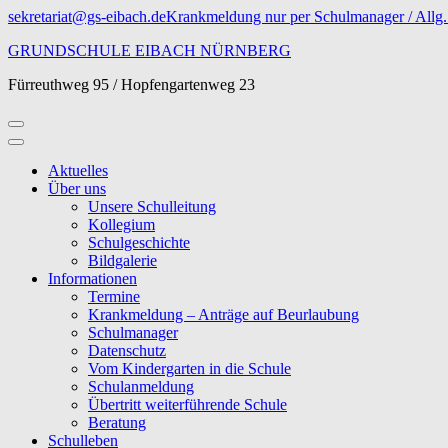
Zum
sekretariat@gs-eibach.de
Krankmeldung nur per Schulmanager / Allg. 
Inhalt
GRUNDSCHULE EIBACH NÜRNBERG
springen
(Eingabetaste
Fürreuthweg 95 / Hopfengartenweg 23
drücken)
Aktuelles
Über uns
Unsere Schulleitung
Kollegium
Schulgeschichte
Bildgalerie
Informationen
Termine
Krankmeldung – Anträge auf Beurlaubung
Schulmanager
Datenschutz
Vom Kindergarten in die Schule
Schulanmeldung
Übertritt weiterführende Schule
Beratung
Schulleben