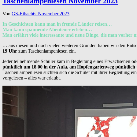
Taschenlampenlesen November 2023
Von
GS-Eibach
6. November 2023
In Geschichten kann man in fremde Länder reisen…
Man kann spannende Abenteuer erleben…
Man erfährt viele interessante und neue Dinge, die man vorher 
… aus diesen und noch vielen weiteren Gründen haben wir den Entsc
19 Uhr
zum Taschenlampenlesen ein.
Jeder teilnehmende Schüler kam in Begleitung eines Erwachsenen ode
pünktlich um 18.00 in der Aula, am Hopfengartenweg pünktlich 
Taschenlampenlesen suchten sich die Schüler mit ihrer Begleitung 
vorgelesen – alles war erlaubt.