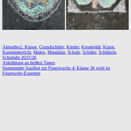
Aktuelles
2. Klasse
,
Grundschüler
,
Kinder
,
Kreativität
,
Kunst
,
Kunstunterricht
,
Malen
,
Mandalas
,
Schule
,
Schüler
,
Schülerin
,
Schuljahr 2025/26
Beitragsnavigation
Abkühlung an heißen Tagen
Spannender Ausflug zur Feuerwache 4: Klasse 3b wird zu
Feuerwehr-Experten