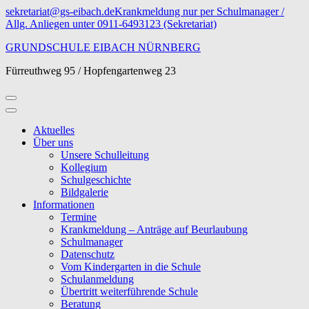
Zum
sekretariat@gs-eibach.de
Krankmeldung nur per Schulmanager /
Inhalt
Allg. Anliegen unter 0911-6493123 (Sekretariat)
springen
GRUNDSCHULE EIBACH NÜRNBERG
(Eingabetaste
drücken)
Fürreuthweg 95 / Hopfengartenweg 23
Aktuelles
Über uns
Unsere Schulleitung
Kollegium
Schulgeschichte
Bildgalerie
Informationen
Termine
Krankmeldung – Anträge auf Beurlaubung
Schulmanager
Datenschutz
Vom Kindergarten in die Schule
Schulanmeldung
Übertritt weiterführende Schule
Beratung