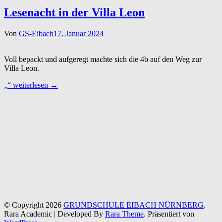
Lesenacht in der Villa Leon
Von
GS-Eibach
17. Januar 2024
Voll bepackt und aufgeregt machte sich die 4b auf den Weg zur
Villa Leon.
„Lesenacht
„
“ weiterlesen
→
in
der
Villa
Leon“
© Copyright 2026
GRUNDSCHULE EIBACH NÜRNBERG
.
Rara Academic | Developed By
Rara Theme
. Präsentiert von