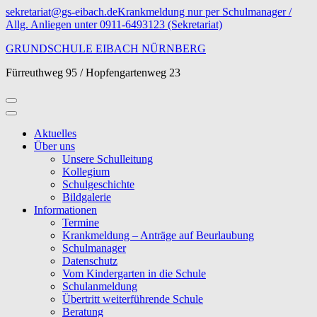
Zum
sekretariat@gs-eibach.de
Krankmeldung nur per Schulmanager /
Inhalt
Allg. Anliegen unter 0911-6493123 (Sekretariat)
springen
GRUNDSCHULE EIBACH NÜRNBERG
(Eingabetaste
drücken)
Fürreuthweg 95 / Hopfengartenweg 23
Aktuelles
Über uns
Unsere Schulleitung
Kollegium
Schulgeschichte
Bildgalerie
Informationen
Termine
Krankmeldung – Anträge auf Beurlaubung
Schulmanager
Datenschutz
Vom Kindergarten in die Schule
Schulanmeldung
Übertritt weiterführende Schule
Beratung