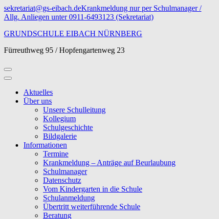
Zum
sekretariat@gs-eibach.de
Krankmeldung nur per Schulmanager /
Inhalt
Allg. Anliegen unter 0911-6493123 (Sekretariat)
springen
GRUNDSCHULE EIBACH NÜRNBERG
(Eingabetaste
drücken)
Fürreuthweg 95 / Hopfengartenweg 23
Aktuelles
Über uns
Unsere Schulleitung
Kollegium
Schulgeschichte
Bildgalerie
Informationen
Termine
Krankmeldung – Anträge auf Beurlaubung
Schulmanager
Datenschutz
Vom Kindergarten in die Schule
Schulanmeldung
Übertritt weiterführende Schule
Beratung