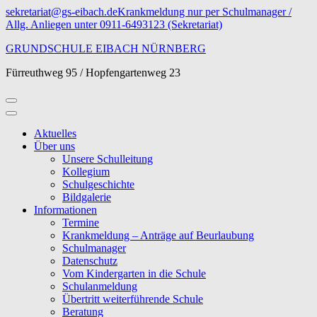
Zum
sekretariat@gs-eibach.de
Krankmeldung nur per Schulmanager /
Inhalt
Allg. Anliegen unter 0911-6493123 (Sekretariat)
springen
GRUNDSCHULE EIBACH NÜRNBERG
(Eingabetaste
drücken)
Fürreuthweg 95 / Hopfengartenweg 23
Aktuelles
Über uns
Unsere Schulleitung
Kollegium
Schulgeschichte
Bildgalerie
Informationen
Termine
Krankmeldung – Anträge auf Beurlaubung
Schulmanager
Datenschutz
Vom Kindergarten in die Schule
Schulanmeldung
Übertritt weiterführende Schule
Beratung