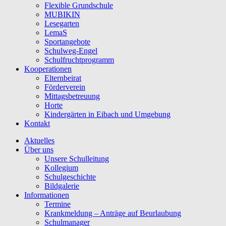
Flexible Grundschule
MUBIKIN
Lesegarten
LemaS
Sportangebote
Schulweg-Engel
Schulfruchtprogramm
Kooperationen
Elternbeirat
Förderverein
Mittagsbetreuung
Horte
Kindergärten in Eibach und Umgebung
Kontakt
Aktuelles
Über uns
Unsere Schulleitung
Kollegium
Schulgeschichte
Bildgalerie
Informationen
Termine
Krankmeldung – Anträge auf Beurlaubung
Schulmanager