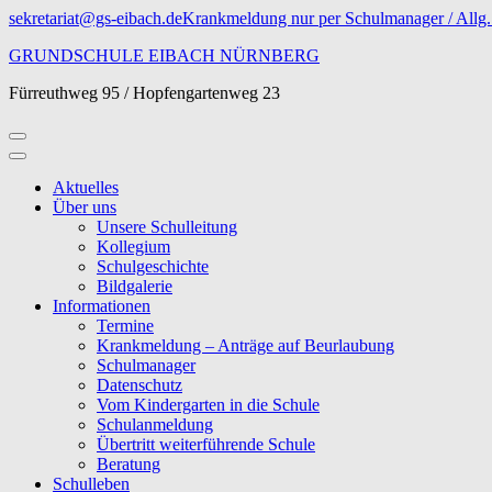
Zum
sekretariat@gs-eibach.de
Krankmeldung nur per Schulmanager / Allg. 
Inhalt
GRUNDSCHULE EIBACH NÜRNBERG
springen
(Eingabetaste
Fürreuthweg 95 / Hopfengartenweg 23
drücken)
Aktuelles
Über uns
Unsere Schulleitung
Kollegium
Schulgeschichte
Bildgalerie
Informationen
Termine
Krankmeldung – Anträge auf Beurlaubung
Schulmanager
Datenschutz
Vom Kindergarten in die Schule
Schulanmeldung
Übertritt weiterführende Schule
Beratung
Schulleben